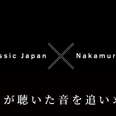
ォが聴いた
音を追い