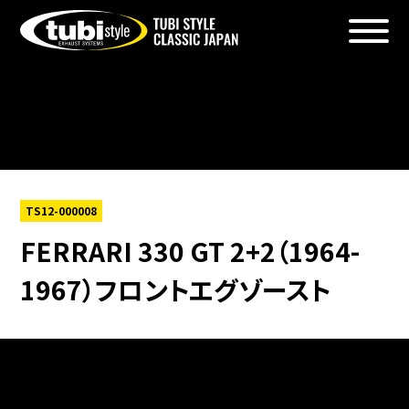
Warning
: foreach() argument must be of type array|object,
bool given in
/home/xs156723/tubistyleclassicjapan.com/public_htm
content/themes/tubi2025/single-products.php
on line
6
TS12-000008
FERRARI 330 GT 2+2（1964-
1967）フロントエグゾースト
Warning
: Undefined array key 0 in
/home/xs156723/tubistyleclassicjapan.com/public_htm