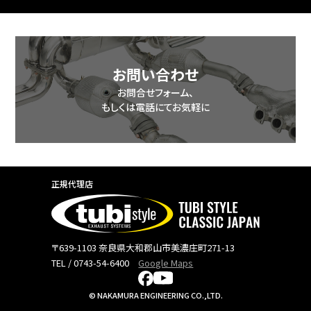
includes/class-wp-query.php
on line
3876
お問い合わせ
お問合せフォーム、
もしくは電話にてお気軽に
正規代理店
〒639-1103 奈良県大和郡山市美濃庄町271-13
TEL / 0743-54-6400
Google Maps
© NAKAMURA ENGINEERING CO.,LTD.