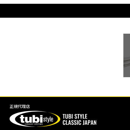
Warning
: Undefined array key 0 in
/home/xs156723/tubist
正規代理店