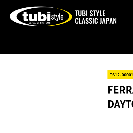
Warning
: foreach() argument must be of type array|object,
content/themes/tubi2025/single-products.php
on line
6
TS12-0000
FERR
DAY