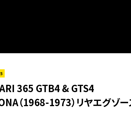
 bool given in
/home/xs156723/tubistyleclassicjapan.com
15
ARI 365 GTB4 & GTS4
TONA（1968-1973）リヤエグゾ