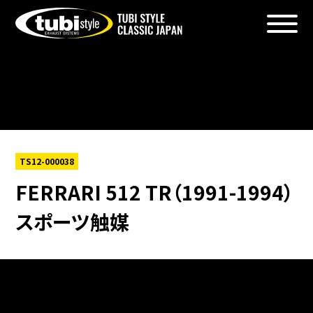
Warning
: foreach() argument must be of type array|object,
bool given in
/home/xs156723/tubistyleclassicjapan.com/public_htm
content/themes/tubi2025/single-products.php
on line
6
TS12-000038
FERRARI 512 TR（1991-1994）
スポーツ触媒
Warning
: Undefined array key 0 in
/home/xs156723/tubistyleclassicjapan.com/public_htm