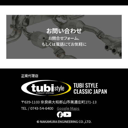
includes/class-wp-query.php
on line
3876
お問い合わせ
お問合せフォーム、
もしくは電話にてお気軽に
正規代理店
〒639-1103 奈良県大和郡山市美濃庄町271-13
TEL / 0743-54-6400
Google Maps
© NAKAMURA ENGINEERING CO.,LTD.